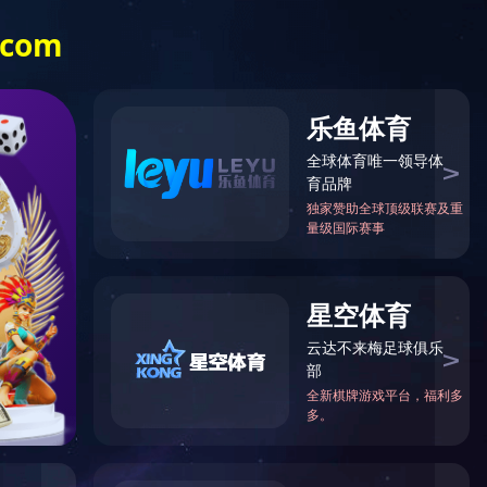
中文
English
人才战略
完美体育（中国）