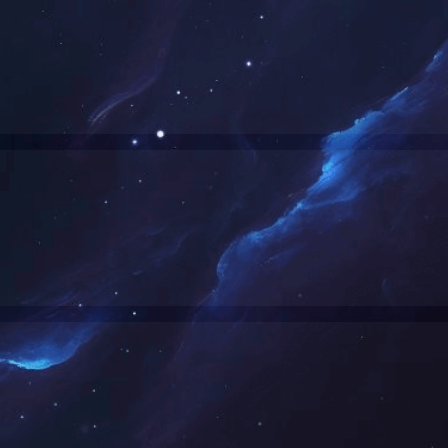
介
列设备的厂家。公司年产各种裁剪机五万余台，缝纫设备小电机二十多万台，
青睐。
理念，以专心专注、精雕细琢的态度，为每一个用户提供质优价廉的裁剪机和