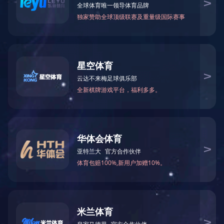
当前位置：
完美体育·完美官方网站
>
产品中心
>
圆刀裁剪机系列
产品中心
共0条 每页9条 页次：1/1