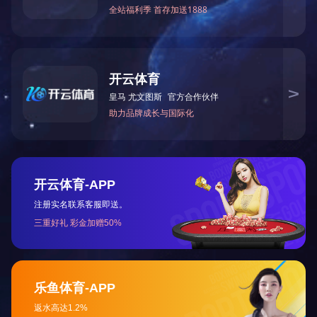
|
首页
|
关于泰乐
|
新闻动态
|
版权所有©丽水泰乐机械有限