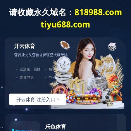

网站首页
关于泰乐
新闻动态